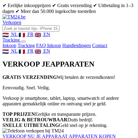
✔ Eerlijke inkoopprijzen
✔ Gratis verzending
✔ Uitbetaling in 1–3
dagen
✔ Meer dan 50.000 ingekochte toestellen
Verkopen
NL
FR
EN
Tracking
Inkoop
Tracking
FAQ Inkoop
Handleidingen
Contact
NL
FR
EN
VERKOOP JE
APPARATEN
GRATIS VERZENDING
Wij betalen de verzendkosten!
Eenvoudig. Snel. Veilig.
Verkoop je smartphone, tablet, laptop, smartwatch of andere
apparaten gemakkelijk online en ontvang snel je geld.
TOP PRIJZEN
Eerlijke en transparante prijzen.
VEILIG & BETROUWBAAR
Duits bedrijf.
SNELLE UITBETALING
Geld snel op je rekening.
VERKOOP NU JE APPARAAT
APPARATEN KOPEN