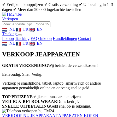
✔ Eerlijke inkoopprijzen
✔ Gratis verzending
✔ Uitbetaling in 1–3
dagen
✔ Meer dan 50.000 ingekochte toestellen
Verkopen
NL
FR
EN
Tracking
Inkoop
Tracking
FAQ Inkoop
Handleidingen
Contact
NL
FR
EN
VERKOOP JE
APPARATEN
GRATIS VERZENDING
Wij betalen de verzendkosten!
Eenvoudig. Snel. Veilig.
Verkoop je smartphone, tablet, laptop, smartwatch of andere
apparaten gemakkelijk online en ontvang snel je geld.
TOP PRIJZEN
Eerlijke en transparante prijzen.
VEILIG & BETROUWBAAR
Duits bedrijf.
SNELLE UITBETALING
Geld snel op je rekening.
VERKOOP NU JE APPARAAT
APPARATEN KOPEN