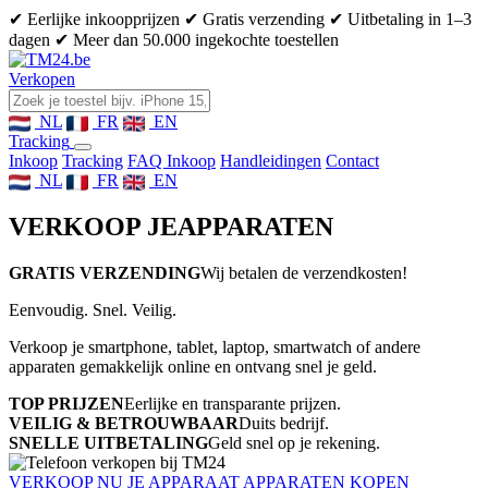
✔ Eerlijke inkoopprijzen
✔ Gratis verzending
✔ Uitbetaling in 1–3
dagen
✔ Meer dan 50.000 ingekochte toestellen
Verkopen
NL
FR
EN
Tracking
Inkoop
Tracking
FAQ Inkoop
Handleidingen
Contact
NL
FR
EN
VERKOOP JE
APPARATEN
GRATIS VERZENDING
Wij betalen de verzendkosten!
Eenvoudig. Snel. Veilig.
Verkoop je smartphone, tablet, laptop, smartwatch of andere
apparaten gemakkelijk online en ontvang snel je geld.
TOP PRIJZEN
Eerlijke en transparante prijzen.
VEILIG & BETROUWBAAR
Duits bedrijf.
SNELLE UITBETALING
Geld snel op je rekening.
VERKOOP NU JE APPARAAT
APPARATEN KOPEN