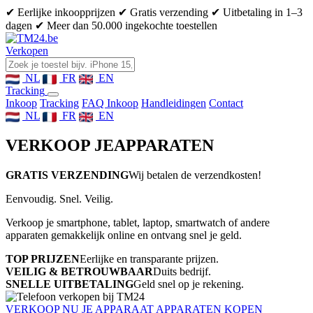
✔ Eerlijke inkoopprijzen
✔ Gratis verzending
✔ Uitbetaling in 1–3
dagen
✔ Meer dan 50.000 ingekochte toestellen
Verkopen
NL
FR
EN
Tracking
Inkoop
Tracking
FAQ Inkoop
Handleidingen
Contact
NL
FR
EN
VERKOOP JE
APPARATEN
GRATIS VERZENDING
Wij betalen de verzendkosten!
Eenvoudig. Snel. Veilig.
Verkoop je smartphone, tablet, laptop, smartwatch of andere
apparaten gemakkelijk online en ontvang snel je geld.
TOP PRIJZEN
Eerlijke en transparante prijzen.
VEILIG & BETROUWBAAR
Duits bedrijf.
SNELLE UITBETALING
Geld snel op je rekening.
VERKOOP NU JE APPARAAT
APPARATEN KOPEN