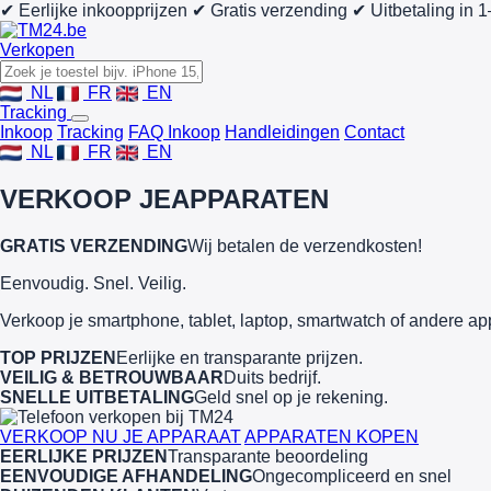
✔ Eerlijke inkoopprijzen
✔ Gratis verzending
✔ Uitbetaling in 
Verkopen
NL
FR
EN
Tracking
Inkoop
Tracking
FAQ Inkoop
Handleidingen
Contact
NL
FR
EN
VERKOOP JE
APPARATEN
GRATIS VERZENDING
Wij betalen de verzendkosten!
Eenvoudig. Snel. Veilig.
Verkoop je smartphone, tablet, laptop, smartwatch of andere ap
TOP PRIJZEN
Eerlijke en transparante prijzen.
VEILIG & BETROUWBAAR
Duits bedrijf.
SNELLE UITBETALING
Geld snel op je rekening.
VERKOOP NU JE APPARAAT
APPARATEN KOPEN
EERLIJKE PRIJZEN
Transparante beoordeling
EENVOUDIGE AFHANDELING
Ongecompliceerd en snel