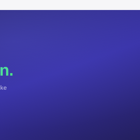
.
n.
jke