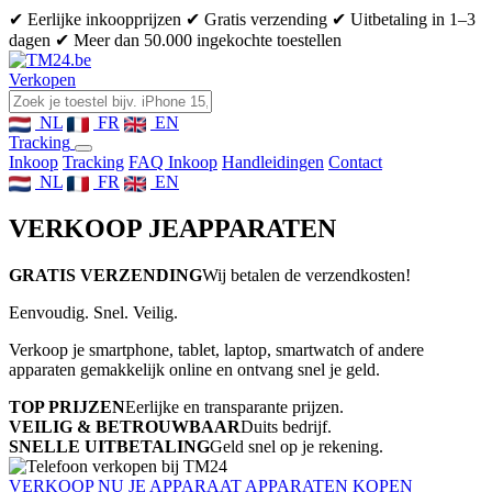
✔ Eerlijke inkoopprijzen
✔ Gratis verzending
✔ Uitbetaling in 1–3
dagen
✔ Meer dan 50.000 ingekochte toestellen
Verkopen
NL
FR
EN
Tracking
Inkoop
Tracking
FAQ Inkoop
Handleidingen
Contact
NL
FR
EN
VERKOOP JE
APPARATEN
GRATIS VERZENDING
Wij betalen de verzendkosten!
Eenvoudig. Snel. Veilig.
Verkoop je smartphone, tablet, laptop, smartwatch of andere
apparaten gemakkelijk online en ontvang snel je geld.
TOP PRIJZEN
Eerlijke en transparante prijzen.
VEILIG & BETROUWBAAR
Duits bedrijf.
SNELLE UITBETALING
Geld snel op je rekening.
VERKOOP NU JE APPARAAT
APPARATEN KOPEN