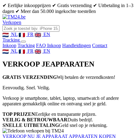
✔ Eerlijke inkoopprijzen
✔ Gratis verzending
✔ Uitbetaling in 1–3
dagen
✔ Meer dan 50.000 ingekochte toestellen
Verkopen
NL
FR
EN
Tracking
Inkoop
Tracking
FAQ Inkoop
Handleidingen
Contact
NL
FR
EN
VERKOOP JE
APPARATEN
GRATIS VERZENDING
Wij betalen de verzendkosten!
Eenvoudig. Snel. Veilig.
Verkoop je smartphone, tablet, laptop, smartwatch of andere
apparaten gemakkelijk online en ontvang snel je geld.
TOP PRIJZEN
Eerlijke en transparante prijzen.
VEILIG & BETROUWBAAR
Duits bedrijf.
SNELLE UITBETALING
Geld snel op je rekening.
VERKOOP NU JE APPARAAT
APPARATEN KOPEN