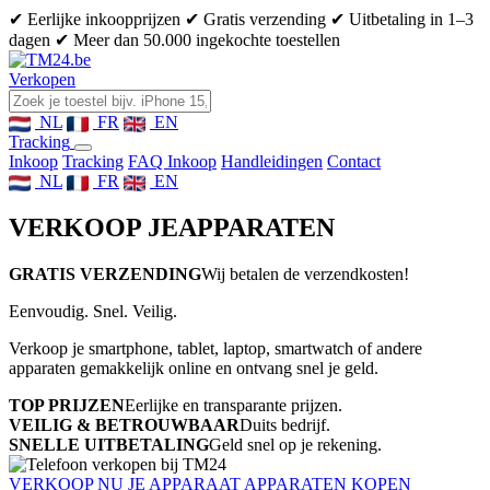
✔ Eerlijke inkoopprijzen
✔ Gratis verzending
✔ Uitbetaling in 1–3
dagen
✔ Meer dan 50.000 ingekochte toestellen
Verkopen
NL
FR
EN
Tracking
Inkoop
Tracking
FAQ Inkoop
Handleidingen
Contact
NL
FR
EN
VERKOOP JE
APPARATEN
GRATIS VERZENDING
Wij betalen de verzendkosten!
Eenvoudig. Snel. Veilig.
Verkoop je smartphone, tablet, laptop, smartwatch of andere
apparaten gemakkelijk online en ontvang snel je geld.
TOP PRIJZEN
Eerlijke en transparante prijzen.
VEILIG & BETROUWBAAR
Duits bedrijf.
SNELLE UITBETALING
Geld snel op je rekening.
VERKOOP NU JE APPARAAT
APPARATEN KOPEN