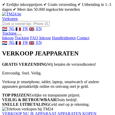
✔ Eerlijke inkoopprijzen
✔ Gratis verzending
✔ Uitbetaling in 1–3
dagen
✔ Meer dan 50.000 ingekochte toestellen
Verkopen
NL
FR
EN
Tracking
Inkoop
Tracking
FAQ Inkoop
Handleidingen
Contact
NL
FR
EN
VERKOOP JE
APPARATEN
GRATIS VERZENDING
Wij betalen de verzendkosten!
Eenvoudig. Snel. Veilig.
Verkoop je smartphone, tablet, laptop, smartwatch of andere
apparaten gemakkelijk online en ontvang snel je geld.
TOP PRIJZEN
Eerlijke en transparante prijzen.
VEILIG & BETROUWBAAR
Duits bedrijf.
SNELLE UITBETALING
Geld snel op je rekening.
VERKOOP NU JE APPARAAT
APPARATEN KOPEN