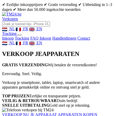
✔ Eerlijke inkoopprijzen
✔ Gratis verzending
✔ Uitbetaling in 1–3
dagen
✔ Meer dan 50.000 ingekochte toestellen
Verkopen
NL
FR
EN
Tracking
Inkoop
Tracking
FAQ Inkoop
Handleidingen
Contact
NL
FR
EN
VERKOOP JE
APPARATEN
GRATIS VERZENDING
Wij betalen de verzendkosten!
Eenvoudig. Snel. Veilig.
Verkoop je smartphone, tablet, laptop, smartwatch of andere
apparaten gemakkelijk online en ontvang snel je geld.
TOP PRIJZEN
Eerlijke en transparante prijzen.
VEILIG & BETROUWBAAR
Duits bedrijf.
SNELLE UITBETALING
Geld snel op je rekening.
VERKOOP NU JE APPARAAT
APPARATEN KOPEN