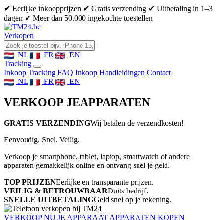
✔ Eerlijke inkoopprijzen
✔ Gratis verzending
✔ Uitbetaling in 1–3
dagen
✔ Meer dan 50.000 ingekochte toestellen
Verkopen
NL
FR
EN
Tracking
Inkoop
Tracking
FAQ Inkoop
Handleidingen
Contact
NL
FR
EN
VERKOOP JE
APPARATEN
GRATIS VERZENDING
Wij betalen de verzendkosten!
Eenvoudig. Snel. Veilig.
Verkoop je smartphone, tablet, laptop, smartwatch of andere
apparaten gemakkelijk online en ontvang snel je geld.
TOP PRIJZEN
Eerlijke en transparante prijzen.
VEILIG & BETROUWBAAR
Duits bedrijf.
SNELLE UITBETALING
Geld snel op je rekening.
VERKOOP NU JE APPARAAT
APPARATEN KOPEN