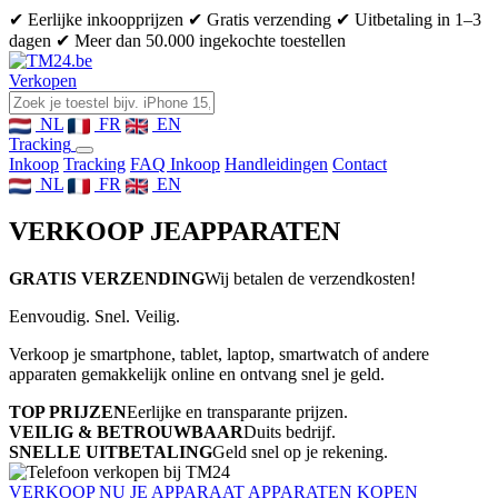
✔ Eerlijke inkoopprijzen
✔ Gratis verzending
✔ Uitbetaling in 1–3
dagen
✔ Meer dan 50.000 ingekochte toestellen
Verkopen
NL
FR
EN
Tracking
Inkoop
Tracking
FAQ Inkoop
Handleidingen
Contact
NL
FR
EN
VERKOOP JE
APPARATEN
GRATIS VERZENDING
Wij betalen de verzendkosten!
Eenvoudig. Snel. Veilig.
Verkoop je smartphone, tablet, laptop, smartwatch of andere
apparaten gemakkelijk online en ontvang snel je geld.
TOP PRIJZEN
Eerlijke en transparante prijzen.
VEILIG & BETROUWBAAR
Duits bedrijf.
SNELLE UITBETALING
Geld snel op je rekening.
VERKOOP NU JE APPARAAT
APPARATEN KOPEN