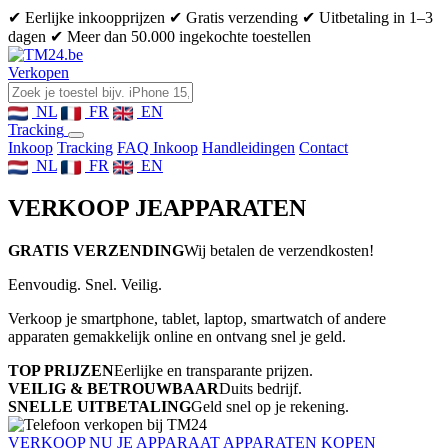
✔ Eerlijke inkoopprijzen
✔ Gratis verzending
✔ Uitbetaling in 1–3
dagen
✔ Meer dan 50.000 ingekochte toestellen
Verkopen
NL
FR
EN
Tracking
Inkoop
Tracking
FAQ Inkoop
Handleidingen
Contact
NL
FR
EN
VERKOOP JE
APPARATEN
GRATIS VERZENDING
Wij betalen de verzendkosten!
Eenvoudig. Snel. Veilig.
Verkoop je smartphone, tablet, laptop, smartwatch of andere
apparaten gemakkelijk online en ontvang snel je geld.
TOP PRIJZEN
Eerlijke en transparante prijzen.
VEILIG & BETROUWBAAR
Duits bedrijf.
SNELLE UITBETALING
Geld snel op je rekening.
VERKOOP NU JE APPARAAT
APPARATEN KOPEN