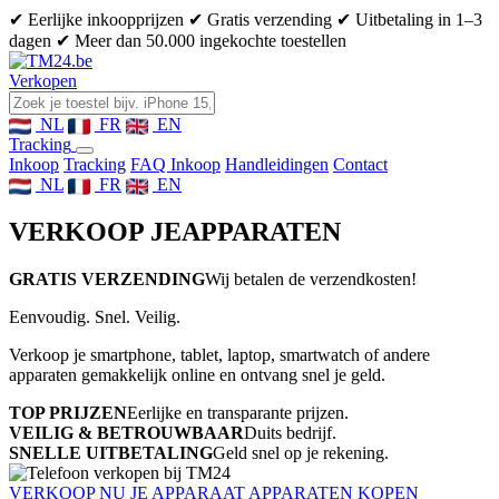
✔ Eerlijke inkoopprijzen
✔ Gratis verzending
✔ Uitbetaling in 1–3
dagen
✔ Meer dan 50.000 ingekochte toestellen
Verkopen
NL
FR
EN
Tracking
Inkoop
Tracking
FAQ Inkoop
Handleidingen
Contact
NL
FR
EN
VERKOOP JE
APPARATEN
GRATIS VERZENDING
Wij betalen de verzendkosten!
Eenvoudig. Snel. Veilig.
Verkoop je smartphone, tablet, laptop, smartwatch of andere
apparaten gemakkelijk online en ontvang snel je geld.
TOP PRIJZEN
Eerlijke en transparante prijzen.
VEILIG & BETROUWBAAR
Duits bedrijf.
SNELLE UITBETALING
Geld snel op je rekening.
VERKOOP NU JE APPARAAT
APPARATEN KOPEN