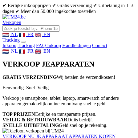
✔ Eerlijke inkoopprijzen
✔ Gratis verzending
✔ Uitbetaling in 1–3
dagen
✔ Meer dan 50.000 ingekochte toestellen
Verkopen
NL
FR
EN
Tracking
Inkoop
Tracking
FAQ Inkoop
Handleidingen
Contact
NL
FR
EN
VERKOOP JE
APPARATEN
GRATIS VERZENDING
Wij betalen de verzendkosten!
Eenvoudig. Snel. Veilig.
Verkoop je smartphone, tablet, laptop, smartwatch of andere
apparaten gemakkelijk online en ontvang snel je geld.
TOP PRIJZEN
Eerlijke en transparante prijzen.
VEILIG & BETROUWBAAR
Duits bedrijf.
SNELLE UITBETALING
Geld snel op je rekening.
VERKOOP NU JE APPARAAT
APPARATEN KOPEN