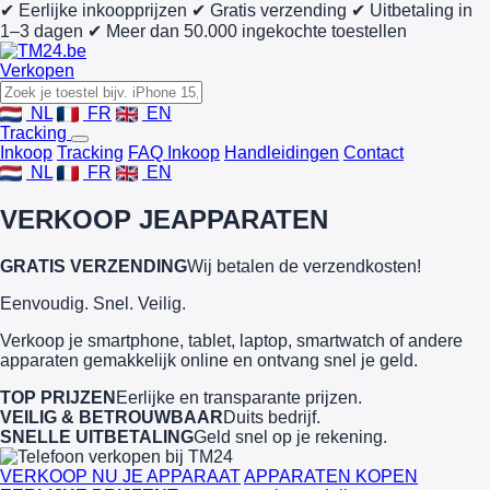
✔ Eerlijke inkoopprijzen
✔ Gratis verzending
✔ Uitbetaling in
1–3 dagen
✔ Meer dan 50.000 ingekochte toestellen
Verkopen
NL
FR
EN
Tracking
Inkoop
Tracking
FAQ Inkoop
Handleidingen
Contact
NL
FR
EN
VERKOOP JE
APPARATEN
GRATIS VERZENDING
Wij betalen de verzendkosten!
Eenvoudig. Snel. Veilig.
Verkoop je smartphone, tablet, laptop, smartwatch of andere
apparaten gemakkelijk online en ontvang snel je geld.
TOP PRIJZEN
Eerlijke en transparante prijzen.
VEILIG & BETROUWBAAR
Duits bedrijf.
SNELLE UITBETALING
Geld snel op je rekening.
VERKOOP NU JE APPARAAT
APPARATEN KOPEN