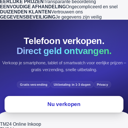
EERLIJKE PRIJZEN
Transparante beoordeling
EENVOUDIGE AFHANDELING
Ongecompliceerd en snel
DUIZENDEN KLANTEN
Vertrouwen ons
GEGEVENSBEVEILIGING
Je gegevens zijn veilig
Telefoon verkopen.
Direct geld ontvangen.
Verkoop je smartphone, tablet of smartwatch voor eerlijke prijzen –
gratis verzending, snelle uitbetaling.
Gratis verzending
Uitbetaling in 1-3 dagen
Privacy
Nu verkopen
TM24 Online Inkoop