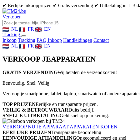
✔ Eerlijke inkoopprijzen
✔ Gratis verzending
✔ Uitbetaling in 1–3 
Verkopen
NL
FR
EN
Tracking
Inkoop
Tracking
FAQ Inkoop
Handleidingen
Contact
NL
FR
EN
VERKOOP JE
APPARATEN
GRATIS VERZENDING
Wij betalen de verzendkosten!
Eenvoudig. Snel. Veilig.
Verkoop je smartphone, tablet, laptop, smartwatch of andere apparaten
TOP PRIJZEN
Eerlijke en transparante prijzen.
VEILIG & BETROUWBAAR
Duits bedrijf.
SNELLE UITBETALING
Geld snel op je rekening.
VERKOOP NU JE APPARAAT
APPARATEN KOPEN
EERLIJKE PRIJZEN
Transparante beoordeling
EENVOUDIGE AFHANDELING
Ongecompliceerd en snel