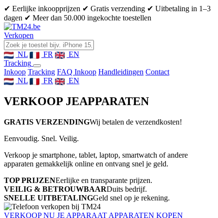
✔ Eerlijke inkoopprijzen
✔ Gratis verzending
✔ Uitbetaling in 1–3
dagen
✔ Meer dan 50.000 ingekochte toestellen
Verkopen
NL
FR
EN
Tracking
Inkoop
Tracking
FAQ Inkoop
Handleidingen
Contact
NL
FR
EN
VERKOOP JE
APPARATEN
GRATIS VERZENDING
Wij betalen de verzendkosten!
Eenvoudig. Snel. Veilig.
Verkoop je smartphone, tablet, laptop, smartwatch of andere
apparaten gemakkelijk online en ontvang snel je geld.
TOP PRIJZEN
Eerlijke en transparante prijzen.
VEILIG & BETROUWBAAR
Duits bedrijf.
SNELLE UITBETALING
Geld snel op je rekening.
VERKOOP NU JE APPARAAT
APPARATEN KOPEN