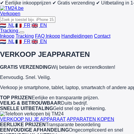
✔ Eerlijke inkoopprijzen
✔ Gratis verzending
✔ Uitbetaling in 
Verkopen
NL
FR
EN
Tracking
Inkoop
Tracking
FAQ Inkoop
Handleidingen
Contact
NL
FR
EN
VERKOOP JE
APPARATEN
GRATIS VERZENDING
Wij betalen de verzendkosten!
Eenvoudig. Snel. Veilig.
Verkoop je smartphone, tablet, laptop, smartwatch of andere ap
TOP PRIJZEN
Eerlijke en transparante prijzen.
VEILIG & BETROUWBAAR
Duits bedrijf.
SNELLE UITBETALING
Geld snel op je rekening.
VERKOOP NU JE APPARAAT
APPARATEN KOPEN
EERLIJKE PRIJZEN
Transparante beoordeling
EENVOUDIGE AFHANDELING
Ongecompliceerd en snel