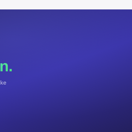
.
n.
jke