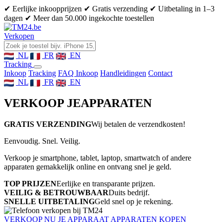
✔ Eerlijke inkoopprijzen
✔ Gratis verzending
✔ Uitbetaling in 1–3
dagen
✔ Meer dan 50.000 ingekochte toestellen
Verkopen
NL
FR
EN
Tracking
Inkoop
Tracking
FAQ Inkoop
Handleidingen
Contact
NL
FR
EN
VERKOOP JE
APPARATEN
GRATIS VERZENDING
Wij betalen de verzendkosten!
Eenvoudig. Snel. Veilig.
Verkoop je smartphone, tablet, laptop, smartwatch of andere
apparaten gemakkelijk online en ontvang snel je geld.
TOP PRIJZEN
Eerlijke en transparante prijzen.
VEILIG & BETROUWBAAR
Duits bedrijf.
SNELLE UITBETALING
Geld snel op je rekening.
VERKOOP NU JE APPARAAT
APPARATEN KOPEN